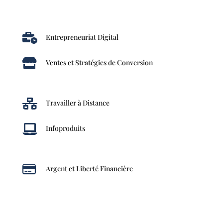

Entrepreneuriat Digital

Ventes et Stratégies de Conversion

Travailler à Distance

Infoproduits

Argent et Liberté Financière