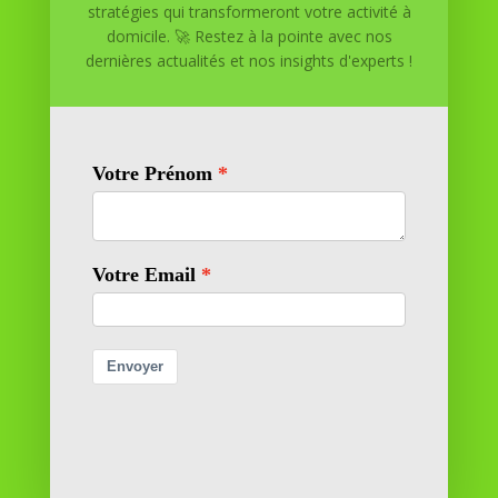
stratégies qui transformeront votre activité à
maison. Nous offrons des solutions personnalisées pour
domicile. 🚀 Restez à la pointe avec nos
vous aider à réussir.
dernières actualités et nos insights d'experts !
SOMMAIRE DU SITE
Adresse
11 rue Richelieu
69100 VILLEURBANNE
Contactez-nous
contact@reussiteadomicile.com