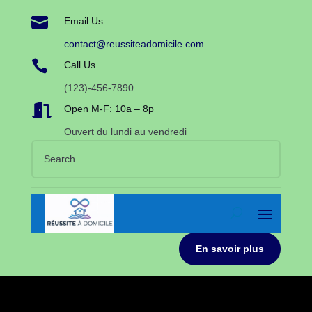

Email Us
contact@reussiteadomicile.com

Call Us
(123)-456-7890

Open M-F: 10a – 8p
Ouvert du lundi au vendredi
En savoir plus