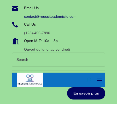

Email Us
contact@reussiteadomicile.com

Call Us
(123)-456-7890

Open M-F: 10a – 8p
Ouvert du lundi au vendredi
En savoir plus