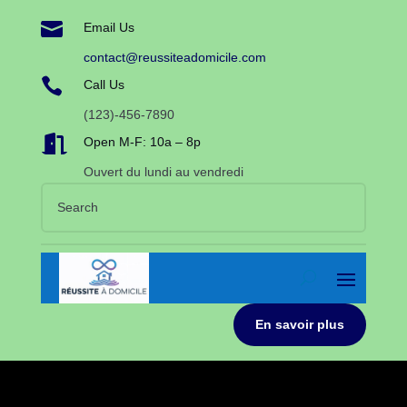

Email Us
contact@reussiteadomicile.com

Call Us
(123)-456-7890

Open M-F: 10a – 8p
Ouvert du lundi au vendredi
En savoir plus