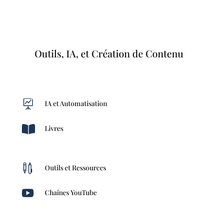
Outils, IA, et Création de Contenu

IA et Automatisation

Livres

Outils et Ressources

Chaînes YouTube