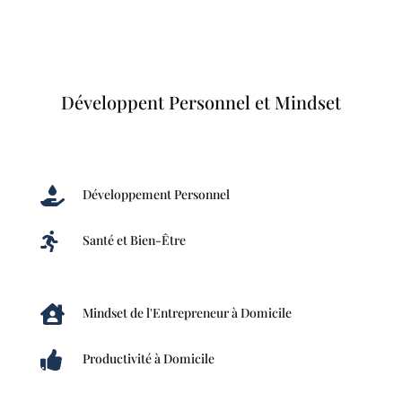
Développent Personnel et Mindset

Développement Personnel

Santé et Bien-Être

Mindset de l'Entrepreneur à Domicile

Productivité à Domicile