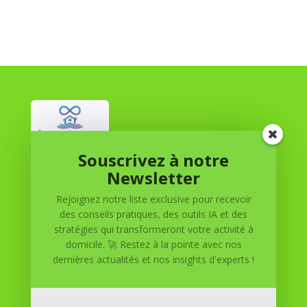
Souscrivez à notre
Réussite à Domicile
Newsletter
Rejoignez notre liste exclusive pour recevoir
Réussite à Domicile est votre partenaire de confiance
des conseils pratiques, des outils IA et des
pour atteindre vos objectifs depuis le confort de votre
stratégies qui transformeront votre activité à
maison. Nous offrons des solutions personnalisées pour
domicile. 🚀 Restez à la pointe avec nos
vous aider à réussir.
dernières actualités et nos insights d'experts !
SOMMAIRE DU SITE