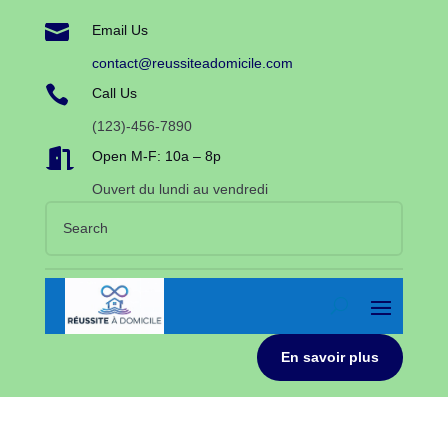

Email Us
contact@reussiteadomicile.com

Call Us
(123)-456-7890

Open M-F: 10a – 8p
Ouvert du lundi au vendredi
En savoir plus