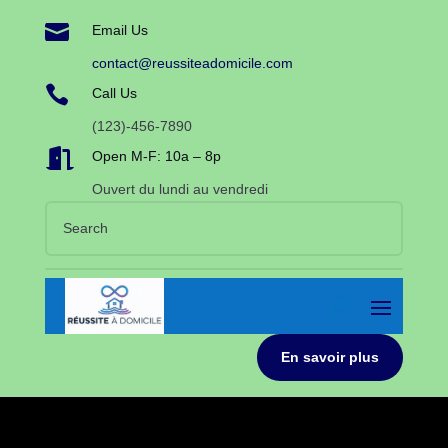

Email Us
contact@reussiteadomicile.com

Call Us
(123)-456-7890

Open M-F: 10a – 8p
Ouvert du lundi au vendredi
En savoir plus