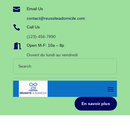

Email Us
contact@reussiteadomicile.com

Call Us
(123)-456-7890

Open M-F: 10a – 8p
Ouvert du lundi au vendredi
En savoir plus