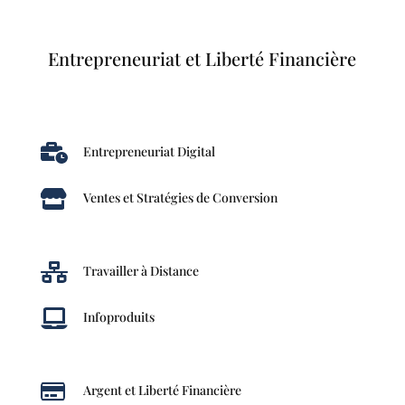
Entrepreneuriat et Liberté Financière

Entrepreneuriat Digital

Ventes et Stratégies de Conversion

Travailler à Distance

Infoproduits

Argent et Liberté Financière