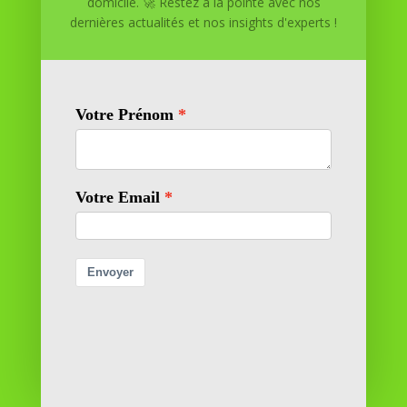
domicile. 🚀 Restez à la pointe avec nos
Réussite à Domicile
dernières actualités et nos insights d'experts !
Réussite à Domicile est votre partenaire de confiance
pour atteindre vos objectifs depuis le confort de votre
maison. Nous offrons des solutions personnalisées pour
vous aider à réussir.
SOMMAIRE DU SITE
Adresse
11 rue Richelieu
69100 VILLEURBANNE
Contactez-nous
contact@reussiteadomicile.com