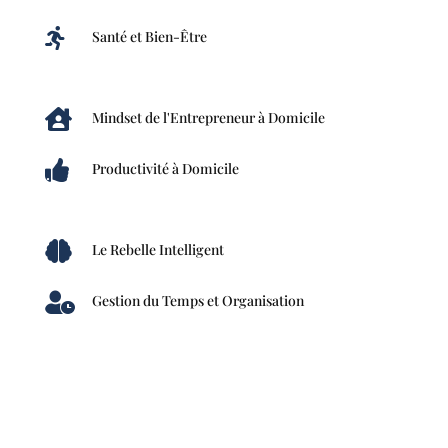

Santé et Bien-Être

Mindset de l'Entrepreneur à Domicile

Productivité à Domicile

Le Rebelle Intelligent

Gestion du Temps et Organisation