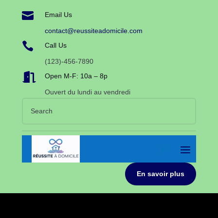

Email Us
contact@reussiteadomicile.com

Call Us
(123)-456-7890

Open M-F: 10a – 8p
Ouvert du lundi au vendredi
En savoir plus