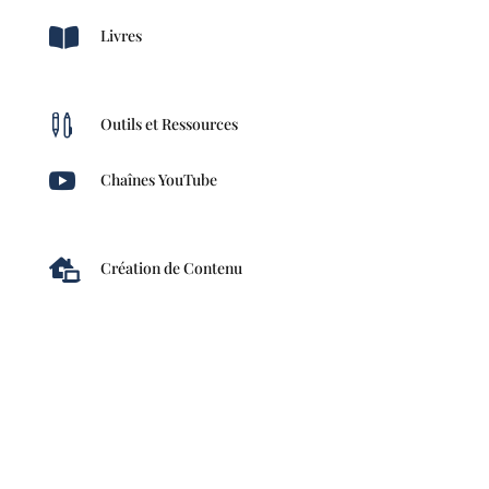

Livres

Outils et Ressources

Chaînes YouTube

Création de Contenu