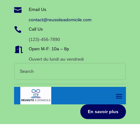

Email Us
contact@reussiteadomicile.com

Call Us
(123)-456-7890

Open M-F: 10a – 8p
Ouvert du lundi au vendredi
En savoir plus