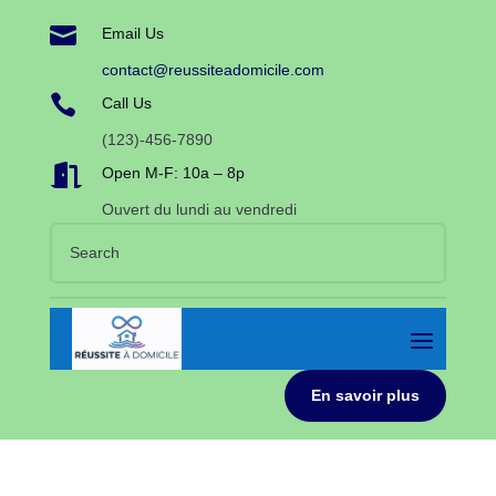

Email Us
contact@reussiteadomicile.com

Call Us
(123)-456-7890

Open M-F: 10a – 8p
Ouvert du lundi au vendredi
En savoir plus