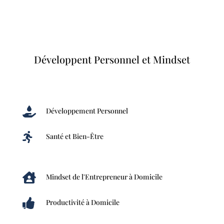
Développent Personnel et Mindset

Développement Personnel

Santé et Bien-Être

Mindset de l'Entrepreneur à Domicile

Productivité à Domicile