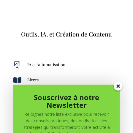
Outils, IA, et Création de Contenu

IA et Automatisation

Livres
Souscrivez à notre
Newsletter

Outils et Ressources
Rejoignez notre liste exclusive pour recevoir

Chaînes YouTube
des conseils pratiques, des outils IA et des
stratégies qui transformeront votre activité à