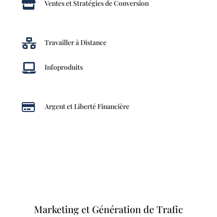

Ventes et Stratégies de Conversion

Travailler à Distance

Infoproduits

Argent et Liberté Financière
Marketing et Génération de Trafic