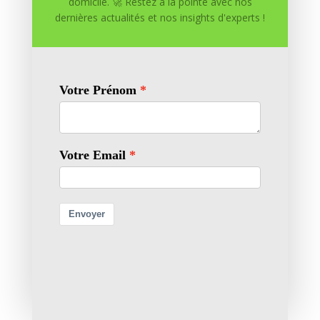
domicile. 🚀 Restez à la pointe avec nos
dernières actualités et nos insights d'experts !

Création de Contenu
0 commentaires
Soumettre un commentaire
Votre adresse e-mail ne sera pas publiée.
Les champs
obligatoires sont indiqués avec
*