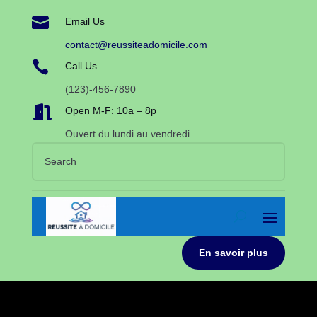

Email Us
contact@reussiteadomicile.com

Call Us
(123)-456-7890

Open M-F: 10a – 8p
Ouvert du lundi au vendredi
En savoir plus