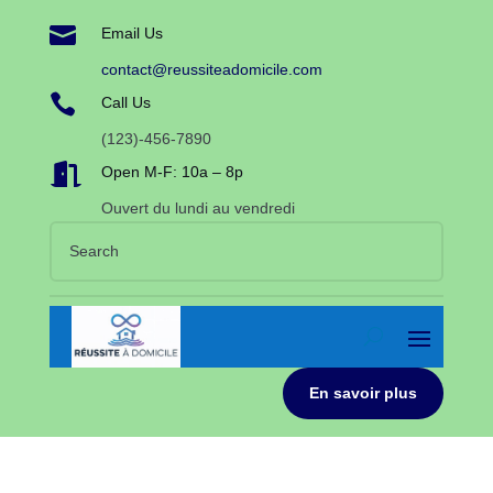

Email Us
contact@reussiteadomicile.com

Call Us
(123)-456-7890

Open M-F: 10a – 8p
Ouvert du lundi au vendredi
En savoir plus