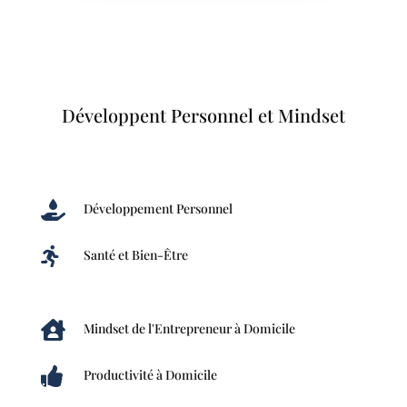
Développent Personnel et Mindset

Développement Personnel

Santé et Bien-Être

Mindset de l'Entrepreneur à Domicile

Productivité à Domicile