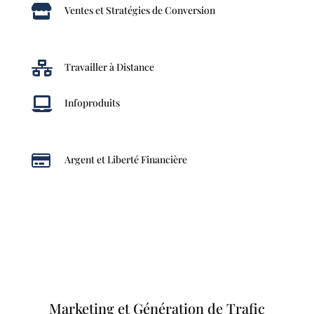

Ventes et Stratégies de Conversion

Travailler à Distance

Infoproduits

Argent et Liberté Financière
Marketing et Génération de Trafic