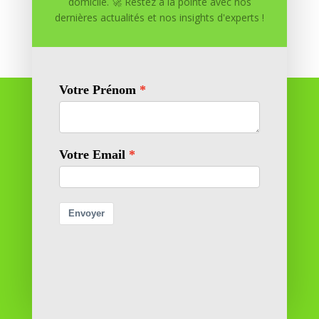
domicile. 🚀 Restez à la pointe avec nos
dernières actualités et nos insights d'experts !
Réussite à Domicile
Réussite à Domicile est votre partenaire de confiance
pour atteindre vos objectifs depuis le confort de votre
maison. Nous offrons des solutions personnalisées pour
vous aider à réussir.
SOMMAIRE DU SITE