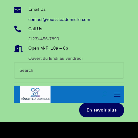

Email Us
contact@reussiteadomicile.com

Call Us
(123)-456-7890

Open M-F: 10a – 8p
Ouvert du lundi au vendredi
En savoir plus