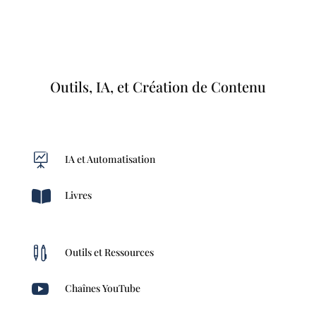
Outils, IA, et Création de Contenu

IA et Automatisation

Livres

Outils et Ressources

Chaînes YouTube