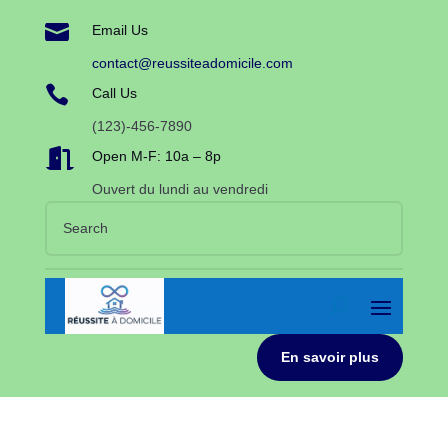

Email Us
contact@reussiteadomicile.com

Call Us
(123)-456-7890

Open M-F: 10a – 8p
Ouvert du lundi au vendredi
En savoir plus