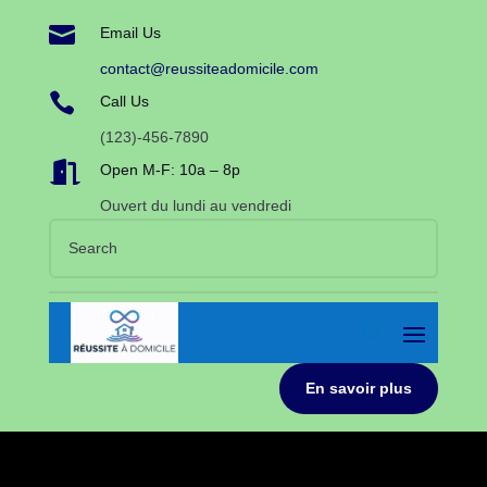

Email Us
contact@reussiteadomicile.com

Call Us
(123)-456-7890

Open M-F: 10a – 8p
Ouvert du lundi au vendredi
En savoir plus