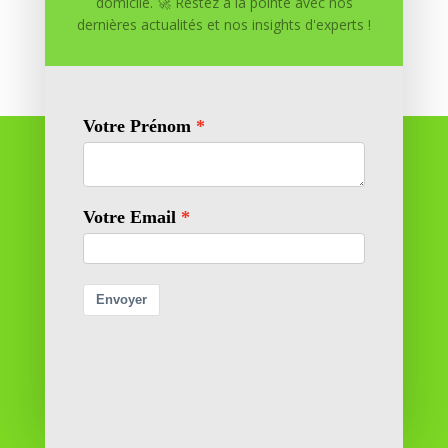
domicile. 🚀 Restez à la pointe avec nos
dernières actualités et nos insights d'experts !
Réussite à Domicile
Réussite à Domicile est votre partenaire de confiance
pour atteindre vos objectifs depuis le confort de votre
maison. Nous offrons des solutions personnalisées pour
vous aider à réussir.
SOMMAIRE DU SITE