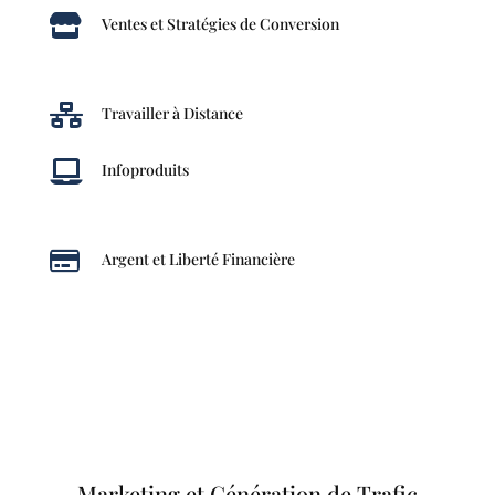

Ventes et Stratégies de Conversion

Travailler à Distance

Infoproduits

Argent et Liberté Financière
Marketing et Génération de Trafic