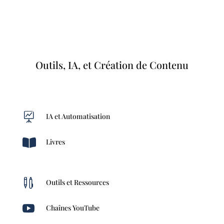
Outils, IA, et Création de Contenu

IA et Automatisation

Livres

Outils et Ressources

Chaînes YouTube