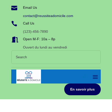

Email Us
contact@reussiteadomicile.com

Call Us
(123)-456-7890

Open M-F: 10a – 8p
Ouvert du lundi au vendredi
En savoir plus