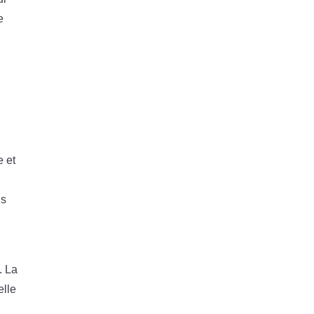
e
e et
us
. La
elle