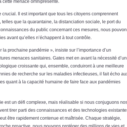
e à cette menace omniprésente.
 crucial. Il est important que tous les citoyens comprennent
elles que la quarantaine, la distanciation sociale, le port du
s connaissances du public concernant ces mesures, nous pouvo
es avant qu’elles n’échappent à tout contrôle.
er la prochaine pandémie », insiste sur l’importance d’un
utures menaces sanitaires. Gates met en avant la nécessité d’u
nologique croissante qui, ensemble, conduiront à une meilleure
nnies de recherche sur les maladies infectieuses, il fait écho au
s quant à la capacité humaine de faire face aux pandémies
e est un défi complexe, mais réalisable si nous conjuguons no
ivent tirer parti des connaissances et des technologies existante
ut être rapidement contenue et maîtrisée. Chaque stratégie,
oche proactive, nous pouvons protéger des millions de vies et