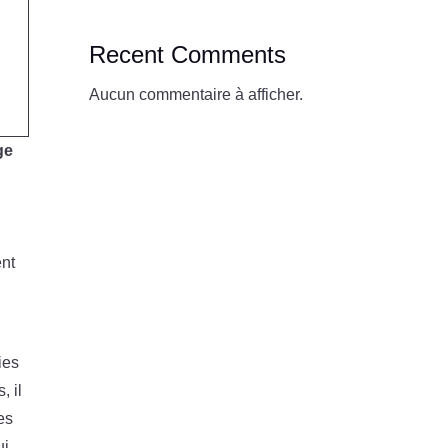
Recent Comments
Aucun commentaire à afficher.
ge
nt
ies
, il
es
ui