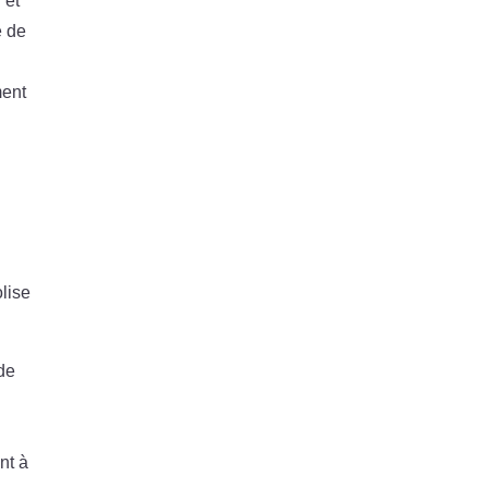
 et
e de
ment
lise
 de
s
nt à