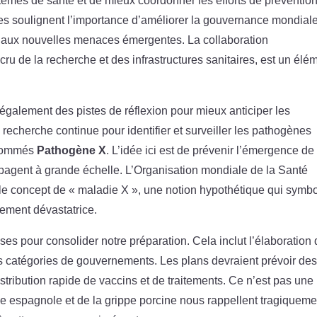
tèmes de santé et de mieux coordonner les efforts de prévention
tes soulignent l’importance d’améliorer la gouvernance mondial
t aux nouvelles menaces émergentes. La collaboration
ru de la recherche et des infrastructures sanitaires, est un élé
galement des pistes de réflexion pour mieux anticiper les
e recherche continue pour identifier et surveiller les pathogènes
rnommés
Pathogène X
. L’idée ici est de prévenir l’émergence de
pagent à grande échelle. L’Organisation mondiale de la Santé
le concept de « maladie X », une notion hypothétique qui symbo
lement dévastatrice.
es pour consolider notre préparation. Cela inclut l’élaboration
 catégories de gouvernements. Les plans devraient prévoir de
istribution rapide de vaccins et de traitements. Ce n’est pas une
pe espagnole et de la grippe porcine nous rappellent tragiqueme