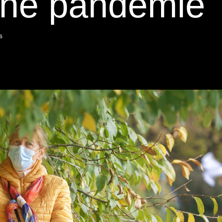
ine pandémie 
s