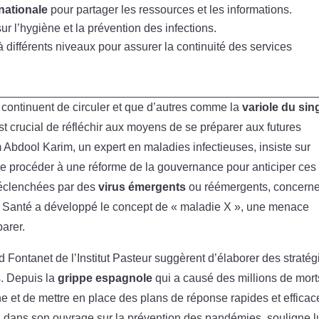
nationale
pour partager les ressources et les informations.
ur l’hygiène et la prévention des infections.
 différents niveaux pour assurer la continuité des services
continuent de circuler et que d’autres comme la
variole du sin
est crucial de réfléchir aux moyens de se préparer aux futures
 Abdool Karim, un expert en maladies infectieuses, insiste sur
 de procéder à une réforme de la gouvernance pour anticiper ces
déclenchées par des
virus émergents
ou réémergents, concerne
la Santé a développé le concept de « maladie X », une menace
arer.
Fontanet de l’Institut Pasteur suggèrent d’élaborer des stratég
s. Depuis la
grippe espagnole
qui a causé des millions de morts
che et de mettre en place des plans de réponse rapides et efficac
s, dans son ouvrage sur la prévention des pandémies, souligne l