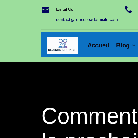


Email Us
contact@reussiteadomicile.com
Accueil
Blog
Comment s