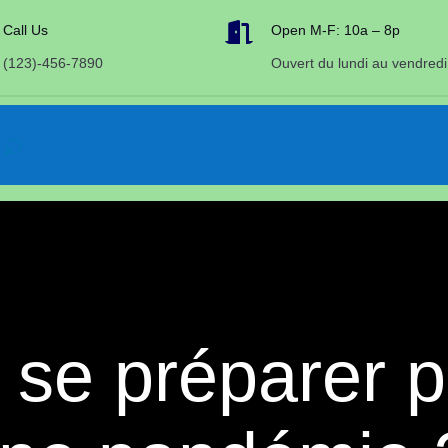

Call Us
Open M-F: 10a – 8p
(123)-456-7890
Ouvert du lundi au vendredi
e préparer po