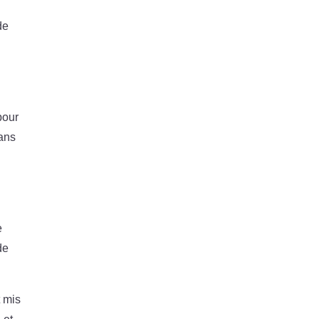
de
pour
dans
e
de
t mis