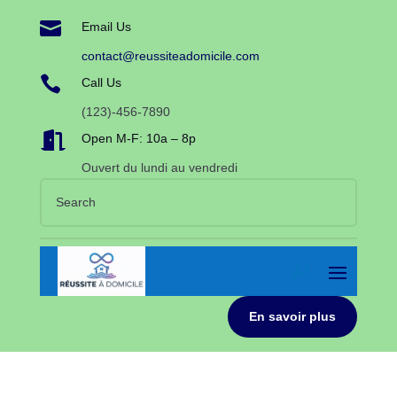

Email Us
contact@reussiteadomicile.com

Call Us
(123)-456-7890

Open M-F: 10a – 8p
Ouvert du lundi au vendredi
En savoir plus