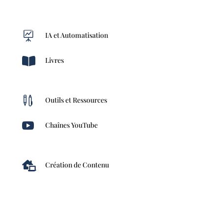

IA et Automatisation

Livres

Outils et Ressources

Chaînes YouTube

Création de Contenu