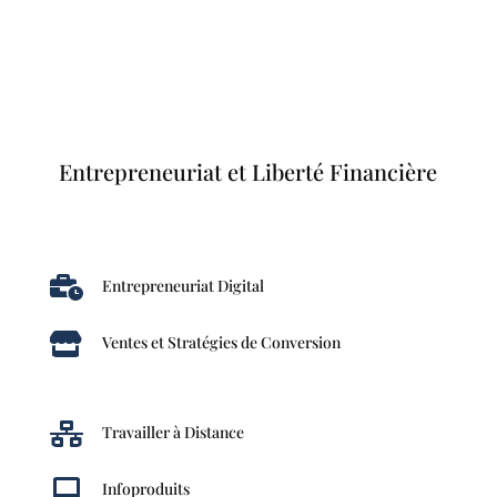
Entrepreneuriat et Liberté Financière

Entrepreneuriat Digital

Ventes et Stratégies de Conversion

Travailler à Distance

Infoproduits