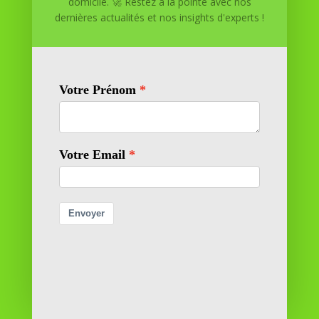
domicile. 🚀 Restez à la pointe avec nos
dernières actualités et nos insights d'experts !
Réussite à Domicile
Réussite à Domicile est votre partenaire de confiance
pour atteindre vos objectifs depuis le confort de votre
maison. Nous offrons des solutions personnalisées pour
vous aider à réussir.
SOMMAIRE DU SITE
Adresse
11 rue Richelieu
69100 VILLEURBANNE