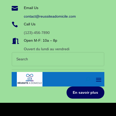

Email Us
contact@reussiteadomicile.com

Call Us
(123)-456-7890

Open M-F: 10a – 8p
Ouvert du lundi au vendredi
En savoir plus