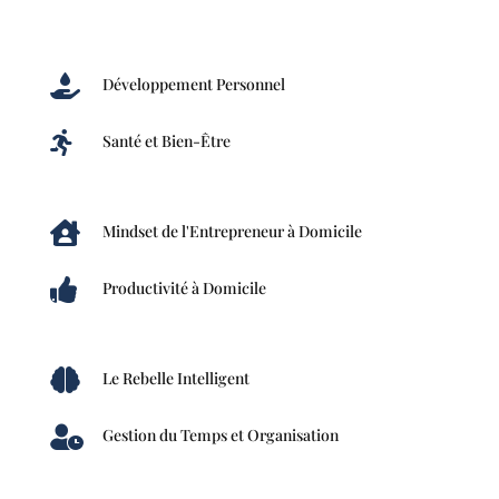

Développement Personnel

Santé et Bien-Être

Mindset de l'Entrepreneur à Domicile

Productivité à Domicile

Le Rebelle Intelligent

Gestion du Temps et Organisation