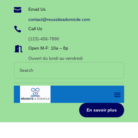

Email Us
contact@reussiteadomicile.com

Call Us
(123)-456-7890

Open M-F: 10a – 8p
Ouvert du lundi au vendredi
En savoir plus