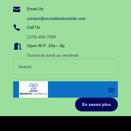

Email Us
contact@reussiteadomicile.com

Call Us
(123)-456-7890

Open M-F: 10a – 8p
Ouvert du lundi au vendredi
En savoir plus