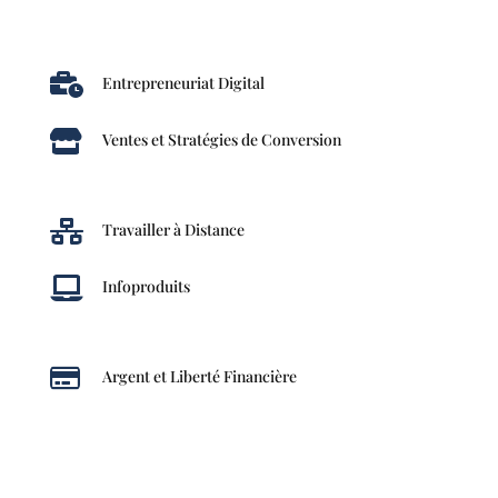

Entrepreneuriat Digital

Ventes et Stratégies de Conversion

Travailler à Distance

Infoproduits

Argent et Liberté Financière