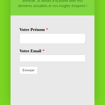
domicile. 🚀 Restez à la pointe avec nos
maison. Nous offrons des solutions personnalisées pour
dernières actualités et nos insights d'experts !
vous aider à réussir.
SOMMAIRE DU SITE
Adresse
11 rue Richelieu
69100 VILLEURBANNE
Contactez-nous
contact@reussiteadomicile.com