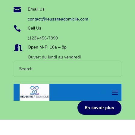

Email Us
contact@reussiteadomicile.com

Call Us
(123)-456-7890

Open M-F: 10a – 8p
Ouvert du lundi au vendredi
En savoir plus