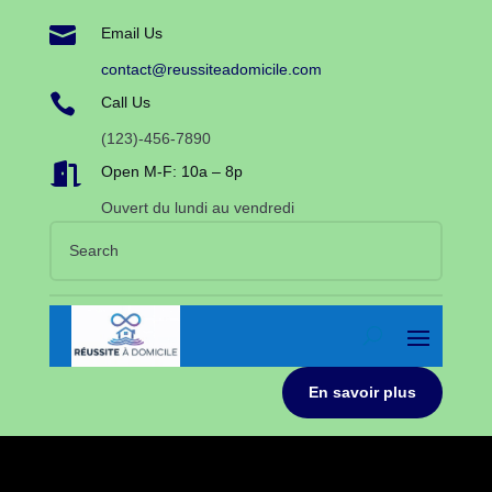

Email Us
contact@reussiteadomicile.com

Call Us
(123)-456-7890

Open M-F: 10a – 8p
Ouvert du lundi au vendredi
En savoir plus