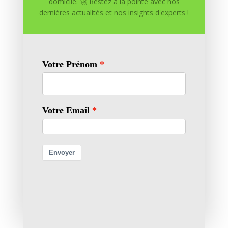
domicile. 🚀 Restez à la pointe avec nos
Soumettre un commentaire
dernières actualités et nos insights d'experts !
Votre adresse e-mail ne sera pas publiée.
Les champs
obligatoires sont indiqués avec
*