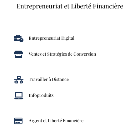
Entrepreneuriat et Liberté Financière

Entrepreneuriat Digital

Ventes et Stratégies de Conversion

Travailler à Distance

Infoproduits

Argent et Liberté Financière