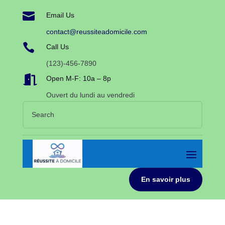

Email Us
contact@reussiteadomicile.com

Call Us
(123)-456-7890

Open M-F: 10a – 8p
Ouvert du lundi au vendredi
En savoir plus