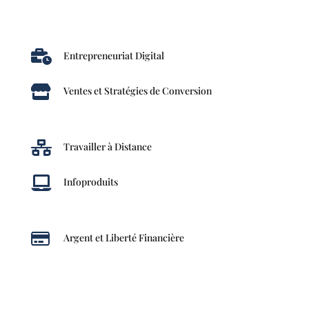

Entrepreneuriat Digital

Ventes et Stratégies de Conversion

Travailler à Distance

Infoproduits

Argent et Liberté Financière