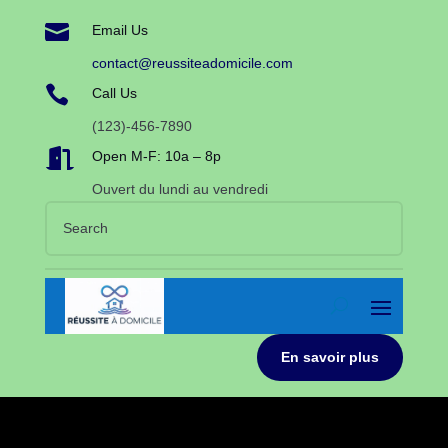

Email Us
contact@reussiteadomicile.com

Call Us
(123)-456-7890

Open M-F: 10a – 8p
Ouvert du lundi au vendredi
En savoir plus