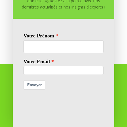
Enregistrer mon nom, mon e-mail et mon site dans
domicile. 🚀 Restez à la pointe avec nos
dernières actualités et nos insights d'experts !
le navigateur pour mon prochain commentaire.
Soumettre le commentaire
Réussite à Domicile
Réussite à Domicile est votre partenaire de confiance
pour atteindre vos objectifs depuis le confort de votre