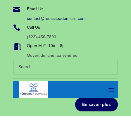

Email Us
contact@reussiteadomicile.com

Call Us
(123)-456-7890

Open M-F: 10a – 8p
Ouvert du lundi au vendredi
En savoir plus