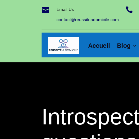


Email Us
contact@reussiteadomicile.com
Accueil
Blog
Introspec