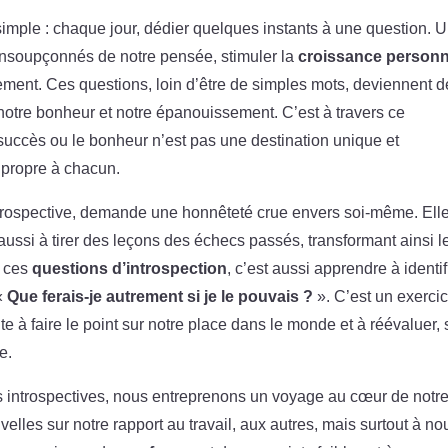
imple : chaque jour, dédier quelques instants à une question. 
 insoupçonnés de notre pensée, stimuler la
croissance personn
blement. Ces questions, loin d’être de simples mots, deviennent 
t notre bonheur et notre épanouissement. C’est à travers ce
uccès ou le bonheur n’est pas une destination unique et
t propre à chacun.
introspective, demande une honnêteté crue envers soi-même. Ell
 aussi à tirer des leçons des échecs passés, transformant ainsi l
r ces
questions d’introspection
, c’est aussi apprendre à identif
 «
Que ferais-je autrement si je le pouvais ?
». C’est un exerci
te à faire le point sur notre place dans le monde et à réévaluer, 
e.
ons introspectives, nous entreprenons un voyage au cœur de notr
lles sur notre rapport au travail, aux autres, mais surtout à no