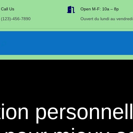

Call Us
Open M-F: 10a – 8p
(123)-456-7890
Ouvert du lundi au vendredi
tion personnell