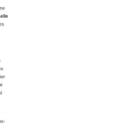
Une
elle
des
e
es
ier
ce
si
e
us-