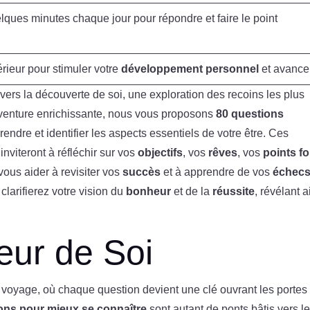
ques minutes chaque jour pour répondre et faire le point
rieur pour stimuler votre
développement personnel
et avance
ers la découverte de soi, une exploration des recoins les plus
aventure enrichissante, nous vous proposons
80 questions
ndre et identifier les aspects essentiels de votre être. Ces
inviteront à réfléchir sur vos
objectifs
, vos
rêves
, vos
points fo
vous aider à revisiter vos
succès
et à apprendre de vos
échec
larifierez votre vision du
bonheur
et de la
réussite
, révélant a
ur de Soi
n voyage, où chaque question devient une clé ouvrant les portes
ons pour mieux se connaître
sont autant de ponts bâtis vers l