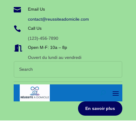

Email Us
contact@reussiteadomicile.com

Call Us
(123)-456-7890

Open M-F: 10a – 8p
Ouvert du lundi au vendredi
En savoir plus