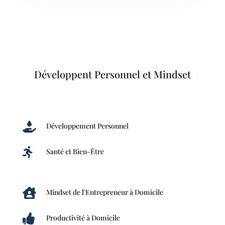
Développent Personnel et Mindset

Développement Personnel

Santé et Bien-Être

Mindset de l'Entrepreneur à Domicile

Productivité à Domicile