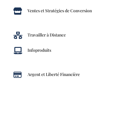

Ventes et Stratégies de Conversion

Travailler à Distance

Infoproduits

Argent et Liberté Financière