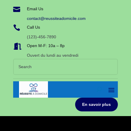

Email Us
contact@reussiteadomicile.com

Call Us
(123)-456-7890

Open M-F: 10a – 8p
Ouvert du lundi au vendredi
En savoir plus