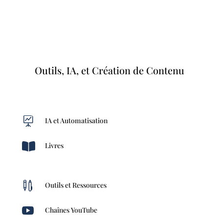
Outils, IA, et Création de Contenu

IA et Automatisation

Livres

Outils et Ressources

Chaînes YouTube