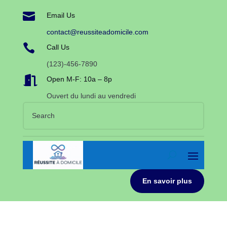

Email Us
contact@reussiteadomicile.com

Call Us
(123)-456-7890

Open M-F: 10a – 8p
Ouvert du lundi au vendredi
En savoir plus