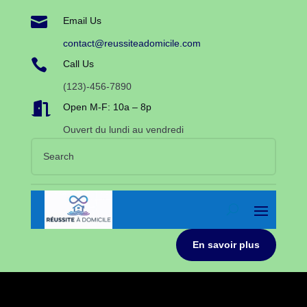

Email Us
contact@reussiteadomicile.com

Call Us
(123)-456-7890

Open M-F: 10a – 8p
Ouvert du lundi au vendredi
En savoir plus