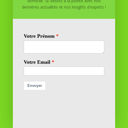
domicile. 🚀 Restez à la pointe avec nos
maison. Nous offrons des solutions personnalisées pour
dernières actualités et nos insights d'experts !
vous aider à réussir.
SOMMAIRE DU SITE
Adresse
11 rue Richelieu
69100 VILLEURBANNE
Contactez-nous
contact@reussiteadomicile.com