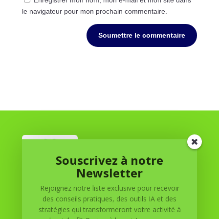
le navigateur pour mon prochain commentaire.
Soumettre le commentaire
Souscrivez à notre
Newsletter
Réussite à Domicile
Rejoignez notre liste exclusive pour recevoir
des conseils pratiques, des outils IA et des
Réussite à Domicile est votre partenaire de confiance
stratégies qui transformeront votre activité à
pour atteindre vos objectifs depuis le confort de votre