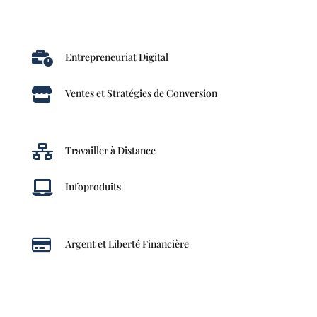

Entrepreneuriat Digital

Ventes et Stratégies de Conversion

Travailler à Distance

Infoproduits

Argent et Liberté Financière