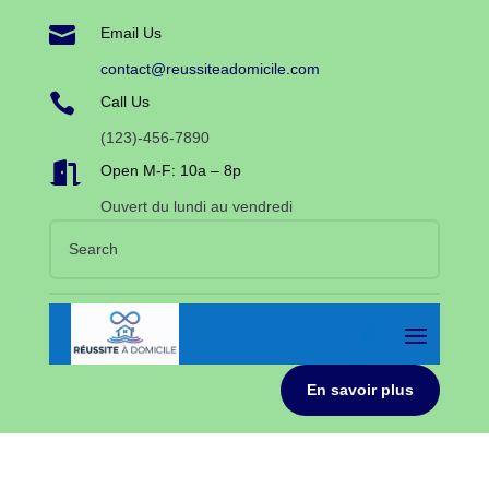

Email Us
contact@reussiteadomicile.com

Call Us
(123)-456-7890

Open M-F: 10a – 8p
Ouvert du lundi au vendredi
En savoir plus