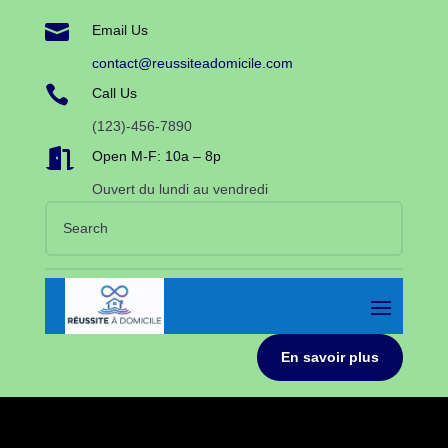

Email Us
contact@reussiteadomicile.com

Call Us
(123)-456-7890

Open M-F: 10a – 8p
Ouvert du lundi au vendredi
En savoir plus