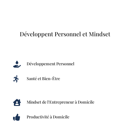
Développent Personnel et Mindset

Développement Personnel

Santé et Bien-Être

Mindset de l'Entrepreneur à Domicile

Productivité à Domicile