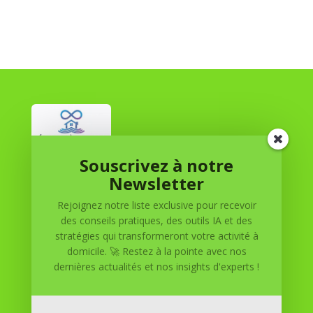
Souscrivez à notre
Réussite à Domicile
Newsletter
Rejoignez notre liste exclusive pour recevoir
Réussite à Domicile est votre partenaire de confiance
des conseils pratiques, des outils IA et des
pour atteindre vos objectifs depuis le confort de votre
stratégies qui transformeront votre activité à
maison. Nous offrons des solutions personnalisées pour
domicile. 🚀 Restez à la pointe avec nos
vous aider à réussir.
dernières actualités et nos insights d'experts !
SOMMAIRE DU SITE