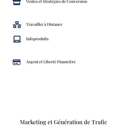

Ventes et Stratégies de Conversion

Travailler à Distance

Infoproduits

Argent et Liberté Financière
Marketing et Génération de Trafic