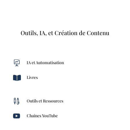
Outils, IA, et Création de Contenu

IA et Automatisation

Livres

Outils et Ressources

Chaînes YouTube