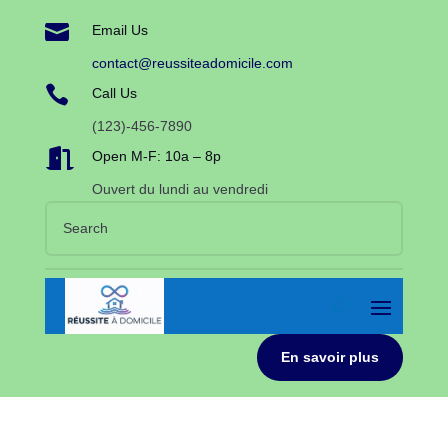

Email Us
contact@reussiteadomicile.com

Call Us
(123)-456-7890

Open M-F: 10a – 8p
Ouvert du lundi au vendredi
En savoir plus