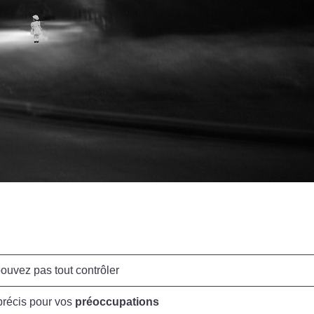
ouvez pas tout contrôler
récis pour vos
préoccupations