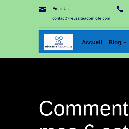


Email Us
contact@reussiteadomicile.com
Accueil
Blog
Comment a