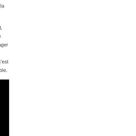
 la
t,
e
ager
’est
ble.