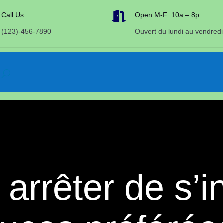

Call Us
Open M-F: 10a – 8p
(123)-456-7890
Ouvert du lundi au vendredi
rrêter de s’in