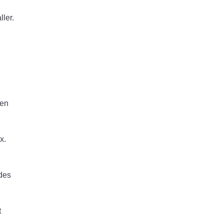
ler.
’en
x.
 des
t