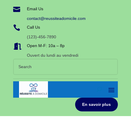

Email Us
contact@reussiteadomicile.com

Call Us
(123)-456-7890

Open M-F: 10a – 8p
Ouvert du lundi au vendredi
En savoir plus