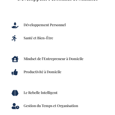

Développement Personnel

Santé et Bien-Être

Mindset de l'Entrepreneur à Domicile

Productivité à Domicile

Le Rebelle Intelligent

Gestion du Temps et Organisation