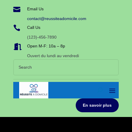

Email Us
contact@reussiteadomicile.com

Call Us
(123)-456-7890

Open M-F: 10a – 8p
Ouvert du lundi au vendredi
En savoir plus