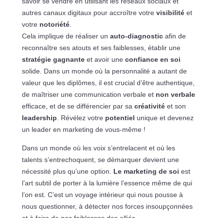
savoir se vendre en utilisant les réseaux sociaux et
autres canaux digitaux pour accroître votre
visibilité
et
votre
notoriété
.
Cela implique de réaliser un
auto-diagnostic
afin de
reconnaître ses atouts et ses faiblesses, établir une
stratégie gagnante
et avoir une
confiance en soi
solide. Dans un monde où la personnalité a autant de
valeur que les diplômes, il est crucial d’être authentique,
de maîtriser une communication verbale et
non verbale
efficace, et de se différencier par sa
créativité
et son
leadership
. Révélez votre
potentiel
unique et devenez
un leader en marketing de vous-même !
Dans un monde où les voix s’entrelacent et où les
talents s’entrechoquent, se démarquer devient une
nécessité plus qu’une option.
Le marketing de soi
est
l’art subtil de porter à la lumière l’essence même de qui
l’on est. C’est un voyage intérieur qui nous pousse à
nous questionner, à détecter nos forces insoupçonnées
et à faire de nos faiblesses des alliés.