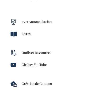

IA et Automatisation

Livres

Outils et Ressources

Chaînes YouTube

Création de Contenu