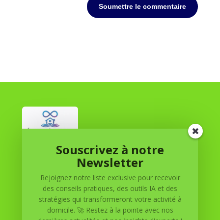
Soumettre le commentaire
Souscrivez à notre
Réussite à Domicile
Newsletter
Rejoignez notre liste exclusive pour recevoir
Réussite à Domicile est votre partenaire de confiance
des conseils pratiques, des outils IA et des
pour atteindre vos objectifs depuis le confort de votre
stratégies qui transformeront votre activité à
maison. Nous offrons des solutions personnalisées pour
domicile. 🚀 Restez à la pointe avec nos
vous aider à réussir.