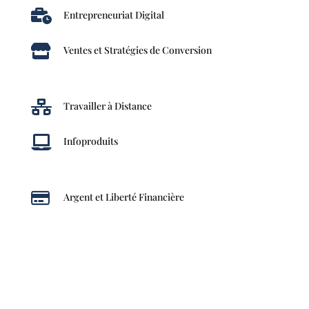

Entrepreneuriat Digital

Ventes et Stratégies de Conversion

Travailler à Distance

Infoproduits

Argent et Liberté Financière