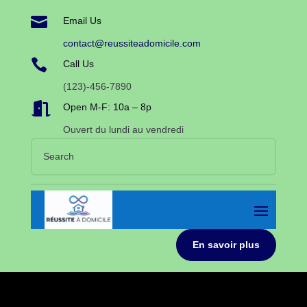

Email Us
contact@reussiteadomicile.com

Call Us
(123)-456-7890

Open M-F: 10a – 8p
Ouvert du lundi au vendredi
En savoir plus