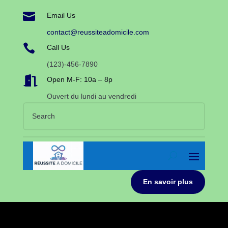

Email Us
contact@reussiteadomicile.com

Call Us
(123)-456-7890

Open M-F: 10a – 8p
Ouvert du lundi au vendredi
En savoir plus