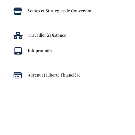

Ventes et Stratégies de Conversion

Travailler à Distance

Infoproduits

Argent et Liberté Financière