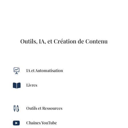
Outils, IA, et Création de Contenu

IA et Automatisation

Livres

Outils et Ressources

Chaînes YouTube