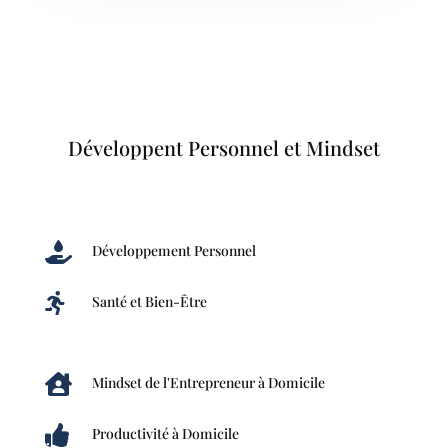
Développent Personnel et Mindset

Développement Personnel

Santé et Bien-Être

Mindset de l'Entrepreneur à Domicile

Productivité à Domicile