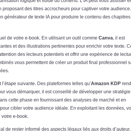
ganisation logique et fluide du contenu. L’IA peut vous assister e
proposant des titres accrocheurs pour captiver votre audience
 un générateur de texte IA pour produire le contenu des chapitres
uel de votre e-book. En utilisant un outil comme
Canva
, il est
ntes et des illustrations pertinentes pour enrichir votre texte. 
attention des lecteurs potentiels et offrir une expérience de lectu
mbinés vous permettent de créer un produit final professionnel 
cées.
st l’étape suivante. Des plateformes telles qu’
Amazon KDP
rend
ur vous démarquer, il est conseillé de développer une stratégie
é dans cette phase en fournissant des analyses de marché et en
ur cibler votre audience idéale. En exploitant les données, v
e votre e-book.
cial de rester informé des aspects légaux liés aux droits d’auteur.