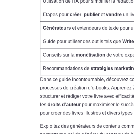
Utilisation de l’
IA
pour simplifier la rédactio
Étapes pour
créer
,
publier
et
vendre
un li
Générateurs
et extendeurs de texte pour u
Guide pour utiliser des outils tels que
Writ
Conseils sur la
monétisation
de votre expe
Recommandations de
stratégies marketi
Dans ce guide incontournable, découvrez com
processus de création d’e-books. Apprenez 
structurer et rédiger votre livre avec efficac
les
droits d’auteur
pour maximiser le succè
pour créer des livres illustrés et divers typ
Exploitez des générateurs de contenu com