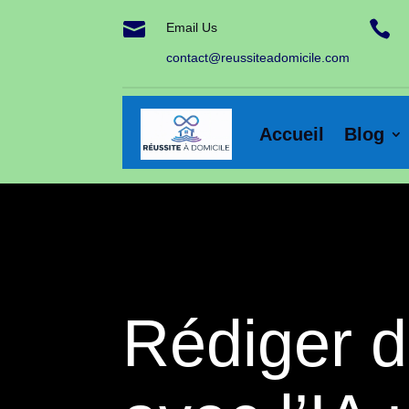


Email Us
contact@reussiteadomicile.com
Accueil
Blog
Rédiger d