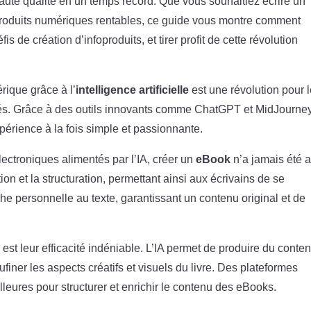
aute qualité en un temps record. Que vous souhaitiez écrire un
oduits numériques rentables, ce guide vous montre comment
fis de création d’infoproduits, et tirer profit de cette révolution
rique grâce à l’
intelligence artificielle
est une révolution pour 
nnés. Grâce à des outils innovants comme ChatGPT et MidJourney
xpérience à la fois simple et passionnante.
lectroniques alimentés par l’IA, créer un
eBook
n’a jamais été 
ion et la structuration, permettant ainsi aux écrivains de se
che personnelle au texte, garantissant un contenu original et de
est leur efficacité indéniable. L’IA permet de produire du conte
iner les aspects créatifs et visuels du livre. Des plateformes
eures pour structurer et enrichir le contenu des eBooks.