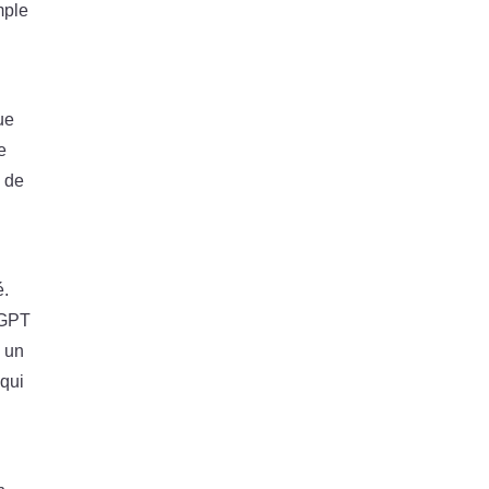
mple
ue
e
n de
é.
tGPT
n un
 qui