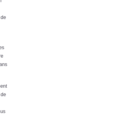
n
.
 de
Ces
re
sans
ent
 de
ous