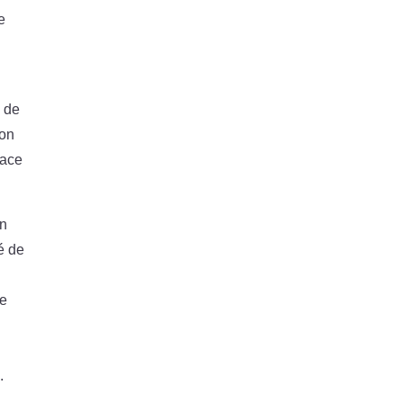
e
n de
non
cace
on
té de
re
.