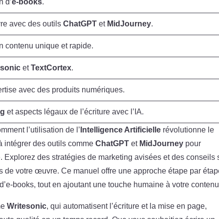
n d’
e-books
.
vre avec des outils
ChatGPT
et
MidJourney
.
n contenu unique et rapide.
esonic
et
TextCortex
.
rtise avec des produits numériques.
ng
et aspects légaux de l’écriture avec l’IA.
ment l’utilisation de l’
Intelligence Artificielle
révolutionne le
à intégrer des outils comme
ChatGPT
et
MidJourney
pour
ité. Explorez des stratégies de marketing avisées et des conseils 
s de votre œuvre. Ce manuel offre une approche étape par étap
es d’e-books, tout en ajoutant une touche humaine à votre contenu
me
Writesonic
, qui automatisent l’écriture et la mise en page,