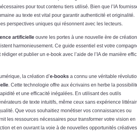
cessaires pour tout contenu tiers utilisé. Bien que l’IA fourniss
aine au texte est vital pour garantir authenticité et originalité.
es perspectives uniques qui résonnent avec les lecteurs.
gence artificielle
ouvre les portes à une nouvelle ère de créatio
coexistent harmonieusement. Ce guide essentiel est votre compag
édiger et publier un e-book avec l’aide de l’IA de manière effi
mérique, la création d’
e-books
a connu une véritable révoluti
ielle
. Cette technologie offre aux écrivains en herbe la possibili
pidité et une efficacité inégalées. En utilisant des outils
énérateurs de texte intuitifs, même ceux sans expérience littérai
ualité. Que vous souhaitiez monétiser vos connaissances ou
rnit les ressources nécessaires pour transformer votre vision en
action et en ouvrant la voie à de nouvelles opportunités créatives