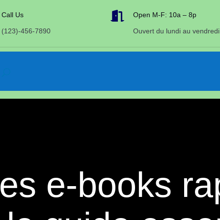

Call Us
Open M-F: 10a – 8p
(123)-456-7890
Ouvert du lundi au vendredi
es e-books r