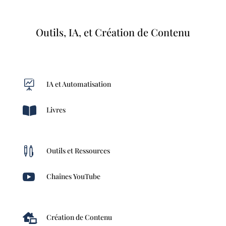
Outils, IA, et Création de Contenu

IA et Automatisation

Livres

Outils et Ressources

Chaînes YouTube

Création de Contenu