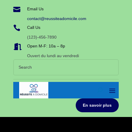

Email Us
contact@reussiteadomicile.com

Call Us
(123)-456-7890

Open M-F: 10a – 8p
Ouvert du lundi au vendredi
En savoir plus