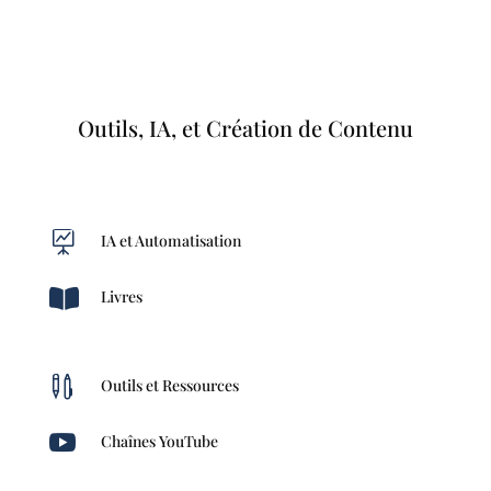
Outils, IA, et Création de Contenu

IA et Automatisation

Livres

Outils et Ressources

Chaînes YouTube