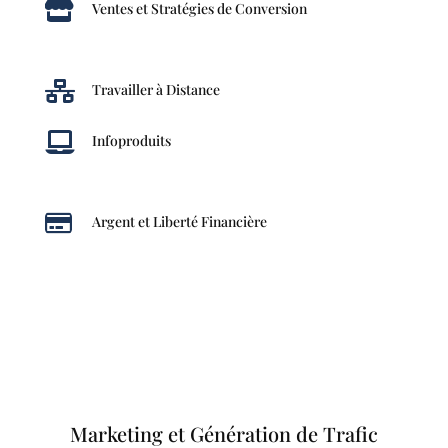

Ventes et Stratégies de Conversion

Travailler à Distance

Infoproduits

Argent et Liberté Financière
Marketing et Génération de Trafic