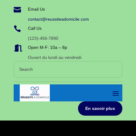

Email Us
contact@reussiteadomicile.com

Call Us
(123)-456-7890

Open M-F: 10a – 8p
Ouvert du lundi au vendredi
En savoir plus