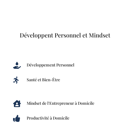
Développent Personnel et Mindset

Développement Personnel

Santé et Bien-Être

Mindset de l'Entrepreneur à Domicile

Productivité à Domicile