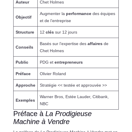
Auteur
Chet Holmes
Augmenter la
performance
des équipes
Objectif
et de l’entreprise
Structure
12
clés
sur 12 jours
Basés sur l’expertise des
affaires
de
Conseils
Chet Holmes
Public
PDG et
entrepreneurs
Préface
Olivier Roland
Approche
Stratégie << testée et approuvée >>
Warner Bros, Estée Lauder, Citibank,
Exemples
NBC
Préface à
La Prodigieuse
Machine à Vendre
La préface de
La Prodigieuse Machine à Vendre
met en