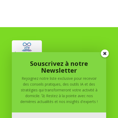
Souscrivez à notre
Réussite à Domicile
Newsletter
Rejoignez notre liste exclusive pour recevoir
Réussite à Domicile est votre partenaire de confiance
des conseils pratiques, des outils IA et des
pour atteindre vos objectifs depuis le confort de votre
stratégies qui transformeront votre activité à
maison. Nous offrons des solutions personnalisées pour
domicile. 🚀 Restez à la pointe avec nos
vous aider à réussir.
dernières actualités et nos insights d'experts !
SOMMAIRE DU SITE