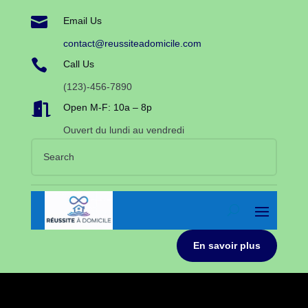

Email Us
contact@reussiteadomicile.com

Call Us
(123)-456-7890

Open M-F: 10a – 8p
Ouvert du lundi au vendredi
En savoir plus