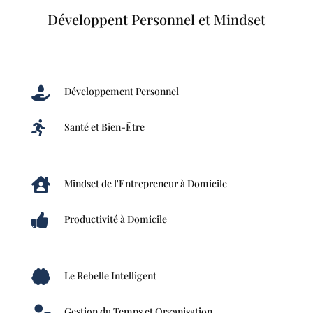
Développent Personnel et Mindset

Développement Personnel

Santé et Bien-Être

Mindset de l'Entrepreneur à Domicile

Productivité à Domicile

Le Rebelle Intelligent

Gestion du Temps et Organisation