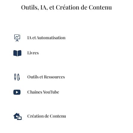
Outils, IA, et Création de Contenu

IA et Automatisation

Livres

Outils et Ressources

Chaînes YouTube

Création de Contenu