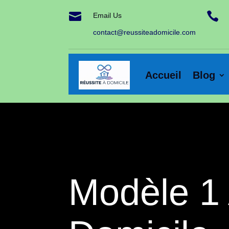


Email Us
contact@reussiteadomicile.com
Accueil
Blog
Modèle 1 