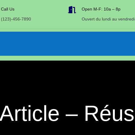

Call Us
Open M-F: 10a – 8p
(123)-456-7890
Ouvert du lundi au vendredi
Article – Réus