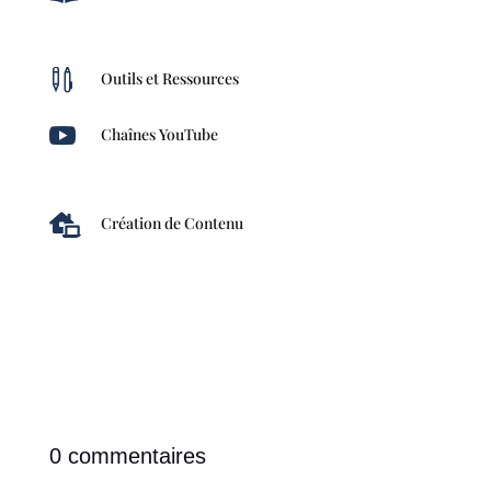

Outils et Ressources

Chaînes YouTube

Création de Contenu
0 commentaires