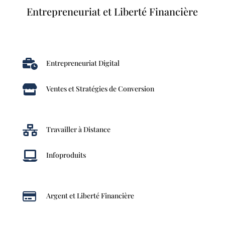
Entrepreneuriat et Liberté Financière

Entrepreneuriat Digital

Ventes et Stratégies de Conversion

Travailler à Distance

Infoproduits

Argent et Liberté Financière