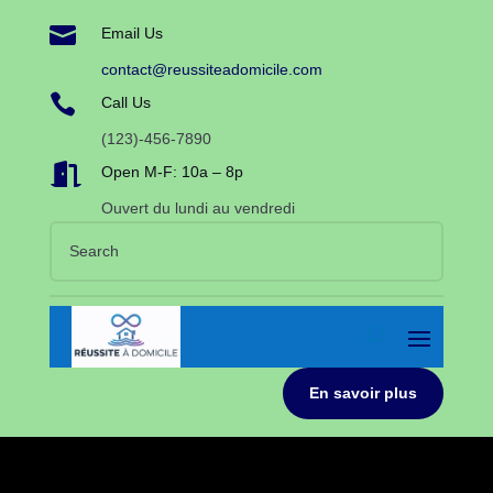

Email Us
contact@reussiteadomicile.com

Call Us
(123)-456-7890

Open M-F: 10a – 8p
Ouvert du lundi au vendredi
En savoir plus