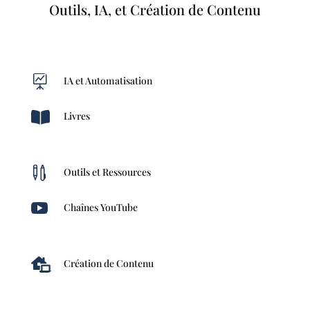
Outils, IA, et Création de Contenu

IA et Automatisation

Livres

Outils et Ressources

Chaînes YouTube

Création de Contenu