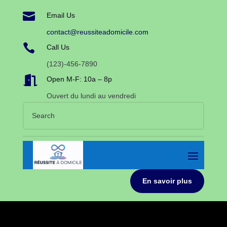

Email Us
contact@reussiteadomicile.com

Call Us
(123)-456-7890

Open M-F: 10a – 8p
Ouvert du lundi au vendredi
En savoir plus