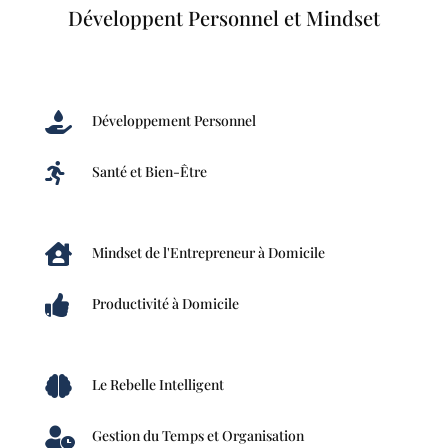
Développent Personnel et Mindset

Développement Personnel

Santé et Bien-Être

Mindset de l'Entrepreneur à Domicile

Productivité à Domicile

Le Rebelle Intelligent

Gestion du Temps et Organisation