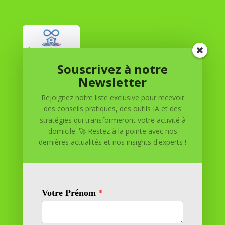
Souscrivez à notre
Réussite à Domicile
Newsletter
Rejoignez notre liste exclusive pour recevoir
Réussite à Domicile est votre partenaire de confiance
des conseils pratiques, des outils IA et des
pour atteindre vos objectifs depuis le confort de votre
stratégies qui transformeront votre activité à
maison. Nous offrons des solutions personnalisées pour
domicile. 🚀 Restez à la pointe avec nos
vous aider à réussir.
dernières actualités et nos insights d'experts !
SOMMAIRE DU SITE
Adresse
11 rue Richelieu