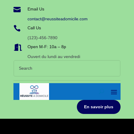

Email Us
contact@reussiteadomicile.com

Call Us
(123)-456-7890

Open M-F: 10a – 8p
Ouvert du lundi au vendredi
En savoir plus