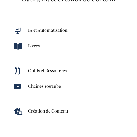

IA et Automatisation

Livres

Outils et Ressources

Chaînes YouTube

Création de Contenu