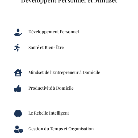

Développement Personnel

Santé et Bien-Être

Mindset de l'Entrepreneur à Domicile

Productivité à Domicile

Le Rebelle Intelligent

Gestion du Temps et Organisation