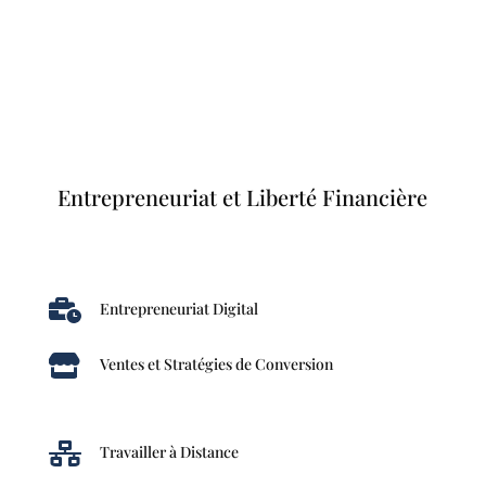
Entrepreneuriat et Liberté Financière

Entrepreneuriat Digital

Ventes et Stratégies de Conversion

Travailler à Distance