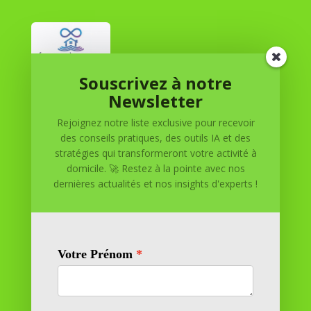
Souscrivez à notre
Réussite à Domicile
Newsletter
Rejoignez notre liste exclusive pour recevoir
Réussite à Domicile est votre partenaire de confiance
des conseils pratiques, des outils IA et des
pour atteindre vos objectifs depuis le confort de votre
stratégies qui transformeront votre activité à
maison. Nous offrons des solutions personnalisées pour
domicile. 🚀 Restez à la pointe avec nos
vous aider à réussir.
dernières actualités et nos insights d'experts !
SOMMAIRE DU SITE
Adresse
11 rue Richelieu