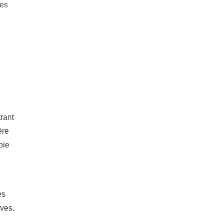
ues
rant
ère
oie
es
ives.