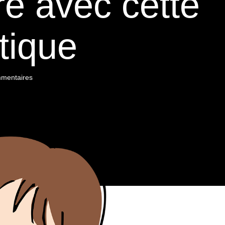
re avec cette
tique
mentaires