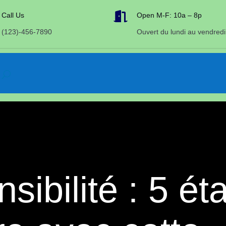

Call Us
Open M-F: 10a – 8p
(123)-456-7890
Ouvert du lundi au vendredi
sibilité : 5 é