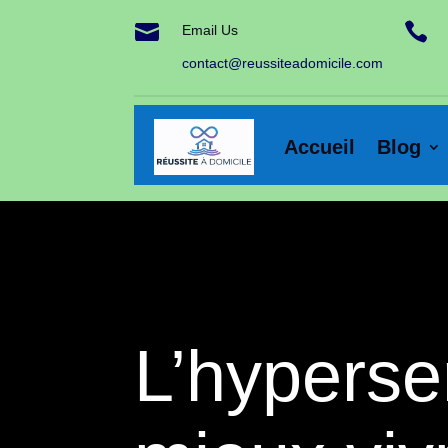


Email Us
contact@reussiteadomicile.com
Accueil
Blog
L’hypersen