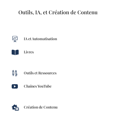
Outils, IA, et Création de Contenu

IA et Automatisation

Livres

Outils et Ressources

Chaînes YouTube

Création de Contenu