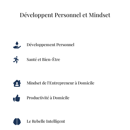
Développent Personnel et Mindset

Développement Personnel

Santé et Bien-Être

Mindset de l'Entrepreneur à Domicile

Productivité à Domicile

Le Rebelle Intelligent