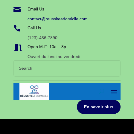

Email Us
contact@reussiteadomicile.com

Call Us
(123)-456-7890

Open M-F: 10a – 8p
Ouvert du lundi au vendredi
En savoir plus