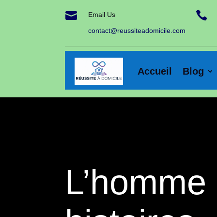


Email Us
contact@reussiteadomicile.com
Accueil
Blog
L’homme e