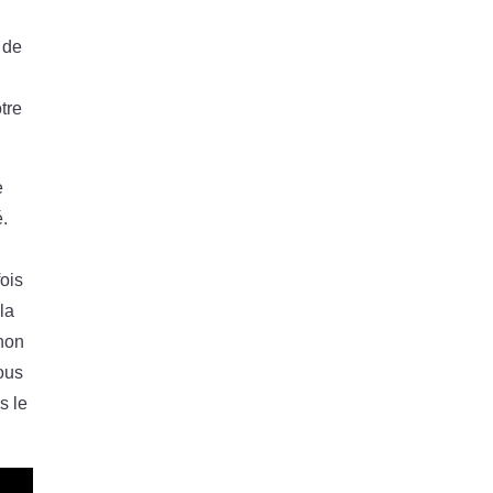
s
 de
tre
e
é.
fois
la
 non
ous
s le