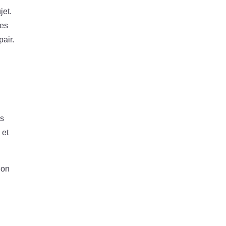
jet.
ses
pair.
us
 et
ion