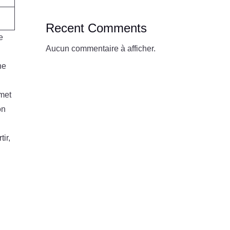
Recent Comments
e
Aucun commentaire à afficher.
ne
rmet
on
tir,