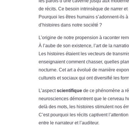
les parois d’une caverne jusqu’aux modernes 
de récits. Ce besoin intrinsèque de narrer et
Pourquoi les êtres humains s’adonnent-ils à c
d’histoires dans notre société ?
L’origine de notre propension à raconter re
À l’aube de son existence, l’art de la narrati
Les histoires étaient les vecteurs de transm
enseignaient comment chasser, quelles plante
nocturne. Cet art a évolué de manière exponen
culturels et sociaux qui ont diversifié les for
L’aspect
scientifique
de ce phénomène a ré
neurosciences démontrent que le cerveau huma
delà des mots, les histoires stimulent nos ém
C’est pourquoi les récits captivent l’attentio
entre le narrateur et l’auditeur.