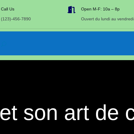

Call Us
Open M-F: 10a – 8p
(123)-456-7890
Ouvert du lundi au vendredi
t son art de 