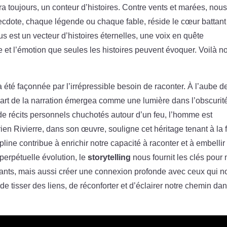
 toujours, un conteur d’histoires. Contre vents et marées, nou
ecdote, chaque légende ou chaque fable, réside le cœur battant
 est un vecteur d’histoires éternelles, une voix en quête
e et l’émotion que seules les histoires peuvent évoquer. Voilà no
été façonnée par l’irrépressible besoin de raconter. À l’aube d
l’art de la narration émergea comme une lumière dans l’obscurit
e récits personnels chuchotés autour d’un feu, l’homme est
rien Rivierre, dans son œuvre, souligne cet héritage tenant à la 
pline contribue à enrichir notre capacité à raconter et à embellir 
perpétuelle évolution, le
storytelling
nous fournit les clés pour
nts, mais aussi créer une connexion profonde avec ceux qui n
 de tisser des liens, de réconforter et d’éclairer notre chemin dan