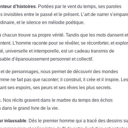
nteur d’histoires
. Portées par le vent du temps, ses paroles
ns invisibles entre le passé et le présent. L’art de narrer s’empar
dinaire, et le silence en mélodie poétique.
ù chacun trouve sa propre vérité. Tandis que les mots dansent e
antent. L’homme raconte pour se révéler, se réconforter, et explo
ité, universelle et intemporelle, est un cadeau transmis de
sable d’épanouissement personnel et collectif.
es et de personnages, nous permet de découvrir des mondes
me ne fait pas que raconter; il construit, il crée et il inspire. Le
étant ses espoirs, ses peurs et ses rêves les plus secrets.
s. Nos récits gravent dans le marbre du temps des échos
 dans le grand livre de la vie.
r inlassable
. Dès le premier homme qui a tracé des dessins su