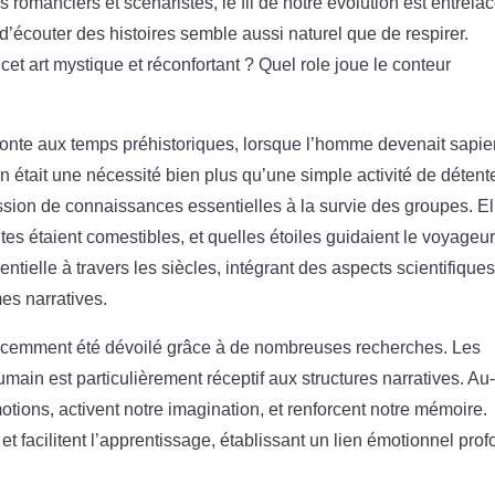
romanciers et scénaristes, le fil de notre évolution est entrela
 d’écouter des histoires semble aussi naturel que de respirer.
et art mystique et réconfortant ? Quel role joue le conteur
monte aux temps préhistoriques, lorsque l’homme devenait sapie
on était une nécessité bien plus qu’une simple activité de détent
ission de connaissances essentielles à la survie des groupes. El
s étaient comestibles, et quelles étoiles guidaient le voyageu
tielle à travers les siècles, intégrant des aspects scientifiques
mes narratives.
cemment été dévoilé grâce à de nombreuses recherches. Les
in est particulièrement réceptif aux structures narratives. Au
otions, activent notre imagination, et renforcent notre mémoire.
n et facilitent l’apprentissage, établissant un lien émotionnel pro