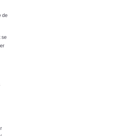
e de
t se
rer
s
r