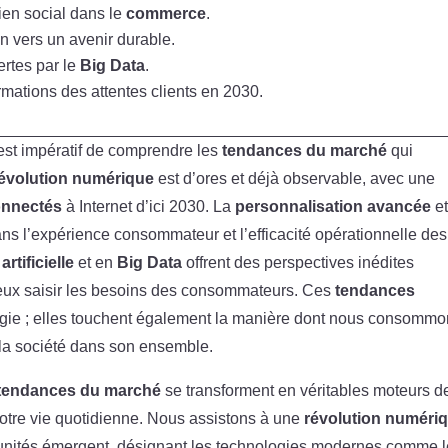
lien social dans le
commerce
.
on vers un avenir durable.
ertes par le
Big Data
.
rmations des attentes clients en 2030.
l est impératif de comprendre les
tendances du marché
qui
évolution numérique
est d’ores et déjà observable, avec une
connectés
à Internet d’ici 2030. La
personnalisation avancée
et
ns l’expérience consommateur et l’efficacité opérationnelle des
artificielle
et en
Big Data
offrent des perspectives inédites
ieux saisir les besoins des consommateurs. Ces
tendances
logie ; elles touchent également la manière dont nous consommo
la société dans son ensemble.
tendances du marché
se transforment en véritables moteurs d
tre vie quotidienne. Nous assistons à une
révolution numéri
tunités émergent, désignant les technologies modernes comme 