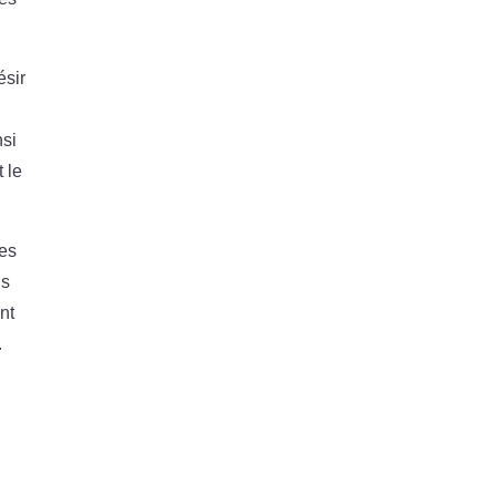
ésir
u
nsi
t le
Ces
is
nt
.