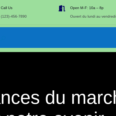

Call Us
Open M-F: 10a – 8p
(123)-456-7890
Ouvert du lundi au vendredi
ances du marc