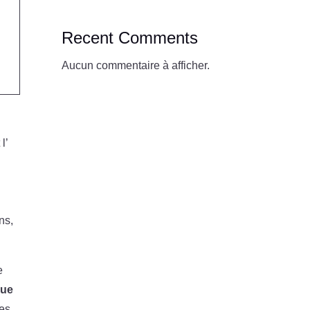
Recent Comments
Aucun commentaire à afficher.
 l’
ns,
e
que
les