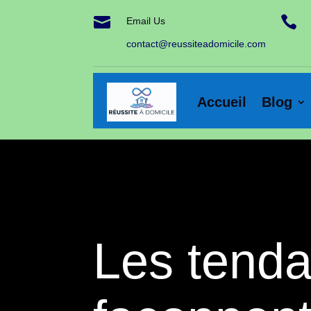


Email Us
contact@reussiteadomicile.com
Accueil
Blog
Les tend