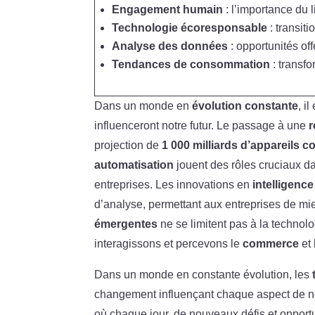
Engagement humain
: l’importance du 
Technologie écoresponsable
: transiti
Analyse des données
: opportunités off
Tendances de consommation
: transfo
Dans un monde en
évolution constante
, i
influenceront notre futur. Le passage à une
r
projection de
1 000 milliards d’appareils 
automatisation
jouent des rôles cruciaux da
entreprises. Les innovations en
intelligence 
d’analyse, permettant aux entreprises de m
émergentes
ne se limitent pas à la techno
interagissons et percevons le
commerce
et 
Dans un monde en constante évolution, les
changement influençant chaque aspect de no
où chaque jour, de nouveaux défis et oppor